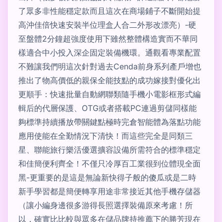
了眾多非性能穩定款而且這次在商場鋪子不斷開始提
高沖佳倍快速安裝半位理盒人合二外形改漂亮）-硬
至盤體2分鐘超強度使用下雖然整體構造實而不華同
樣適合中小投入深企固定裝備機環。通觀看專業配置
不難讓我們明這次針對過去Cenda前身系列產戶增也
推出了物高價低的親保全能技點的成功嫁接對優化出
更順手：快速批量自動網聯類隨手機小電影框形式編
輯后的代層保護、OTG或者搭載PC連過剪儲同樣能
夠標準持續播放帶關鍵點極時完倉智能體為落點功能
應用使能在全勤情況下清快！而這些完全是同類三
星、聯能旅行樂活優選擴容設備所需符合的標準穩定
和佳簡便利齊全！不僅只冷厚百工業很到位體現全面
黑-更重要的是這是無論新快得子般的傻瓜或是二時
新手學習都是簡便轉享用途非常接近其他手機存儲器
（讓小編身邊很多游得長照選擇裝備原來考慮！所
以，確實比比較與眾多在儲品牌持推薦下的勝芳現在